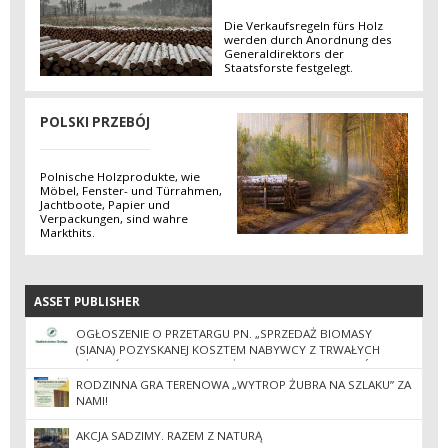
Die Verkaufsregeln fürs Holz
werden durch Anordnung des
Generaldirektors der
Staatsforste festgelegt.
POLSKI PRZEBÓJ
Polnische Holzprodukte, wie
Möbel, Fenster- und Türrahmen,
Jachtboote, Papier und
Verpackungen, sind wahre
Markthits.
ASSET PUBLISHER
ASSET PUBLISHER
OGŁOSZENIE O PRZETARGU PN. „SPRZEDAŻ BIOMASY
(SIANA) POZYSKANEJ KOSZTEM NABYWCY Z TRWAŁYCH
UŻYTKÓW ZIELONYCH NALEŻĄCYCH DO SKARBU PAŃSTWA
W ZARZĄDZIE PGL LP NADLEŚNICTWA GOŁDAP”
RODZINNA GRA TERENOWA „WYTROP ŻUBRA NA SZLAKU” ZA
NAMI!
AKCJA SADZIMY. RAZEM Z NATURĄ