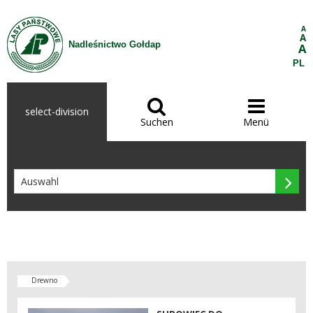
Zum Inhalt wechseln
A
A
Nadleśnictwo Gołdap
A
PL


select-division
Suchen
Menü

Drewno