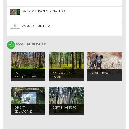
SADZIMY. RAZEM Z NATURĄ
ZAKUP GRUNTÓW
ASSET PUBLISHER
ASSET PUBLISHER
LASY
NADZÓR NAD
ŁOWIECTWO
NADLEŚNICTWA
LASAMI
NIEPAŃSTWOWYMI
OBIEKTY
CERTYFIKAT PEFC
EDUKACYJNE