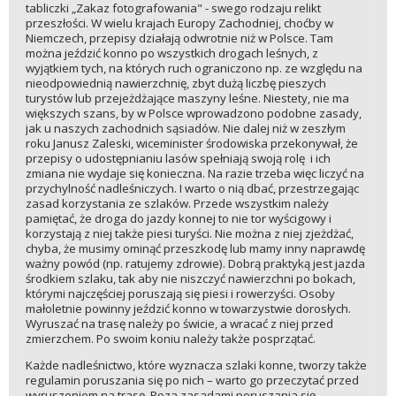
tabliczki „Zakaz fotografowania" - swego rodzaju relikt
przeszłości. W wielu krajach Europy Zachodniej, choćby w
Niemczech, przepisy działają odwrotnie niż w Polsce. Tam
można jeździć konno po wszystkich drogach leśnych, z
wyjątkiem tych, na których ruch ograniczono np. ze względu na
nieodpowiednią nawierzchnię, zbyt dużą liczbę pieszych
turystów lub przejeżdżające maszyny leśne. Niestety, nie ma
większych szans, by w Polsce wprowadzono podobne zasady,
jak u naszych zachodnich sąsiadów. Nie dalej niż w zeszłym
roku Janusz Zaleski, wiceminister środowiska przekonywał, że
przepisy o udostępnianiu lasów spełniają swoją rolę i ich
zmiana nie wydaje się konieczna. Na razie trzeba więc liczyć na
przychylność nadleśniczych. I warto o nią dbać, przestrzegając
zasad korzystania ze szlaków. Przede wszystkim należy
pamiętać, że droga do jazdy konnej to nie tor wyścigowy i
korzystają z niej także piesi turyści. Nie można z niej zjeżdżać,
chyba, że musimy ominąć przeszkodę lub mamy inny naprawdę
ważny powód (np. ratujemy zdrowie). Dobrą praktyką jest jazda
środkiem szlaku, tak aby nie niszczyć nawierzchni po bokach,
którymi najczęściej poruszają się piesi i rowerzyści. Osoby
małoletnie powinny jeździć konno w towarzystwie dorosłych.
Wyruszać na trasę należy po świcie, a wracać z niej przed
zmierzchem. Po swoim koniu należy także posprzątać.
Każde nadleśnictwo, które wyznacza szlaki konne, tworzy także
regulamin poruszania się po nich – warto go przeczytać przed
wyruszeniem na trasę. Poza zasadami poruszania się,