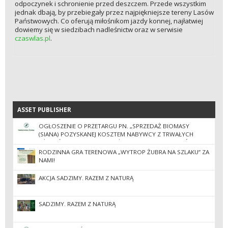
odpoczynek i schronienie przed deszczem. Przede wszystkim
jednak dbają, by przebiegały przez najpiękniejsze tereny Lasów
Państwowych. Co oferują miłośnikom jazdy konnej, najłatwiej
dowiemy się w siedzibach nadleśnictw oraz w serwisie
czaswlas.pl
.
ASSET PUBLISHER
ASSET PUBLISHER
OGŁOSZENIE O PRZETARGU PN. „SPRZEDAŻ BIOMASY
(SIANA) POZYSKANEJ KOSZTEM NABYWCY Z TRWAŁYCH
UŻYTKÓW ZIELONYCH NALEŻĄCYCH DO SKARBU PAŃSTWA
W ZARZĄDZIE PGL LP NADLEŚNICTWA GOŁDAP”
RODZINNA GRA TERENOWA „WYTROP ŻUBRA NA SZLAKU” ZA
NAMI!
AKCJA SADZIMY. RAZEM Z NATURĄ
SADZIMY. RAZEM Z NATURĄ