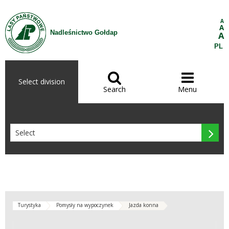
Skip to Content
A
A
Nadleśnictwo Gołdap
A
PL


Select division
Search
Menu

Turystyka
Pomysły na wypoczynek
Jazda konna