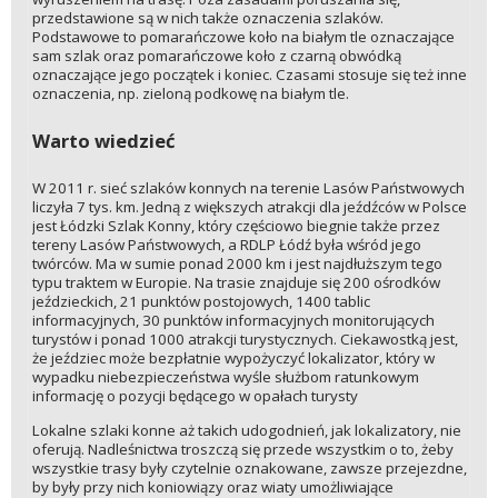
przedstawione są w nich także oznaczenia szlaków.
Podstawowe to pomarańczowe koło na białym tle oznaczające
sam szlak oraz pomarańczowe koło z czarną obwódką
oznaczające jego początek i koniec. Czasami stosuje się też inne
oznaczenia, np. zieloną podkowę na białym tle.
Warto wiedzieć
W 2011 r. sieć szlaków konnych na terenie Lasów Państwowych
liczyła 7 tys. km. Jedną z większych atrakcji dla jeźdźców w Polsce
jest Łódzki Szlak Konny, który częściowo biegnie także przez
tereny Lasów Państwowych, a RDLP Łódź była wśród jego
twórców. Ma w sumie ponad 2000 km i jest najdłuższym tego
typu traktem w Europie. Na trasie znajduje się 200 ośrodków
jeździeckich, 21 punktów postojowych, 1400 tablic
informacyjnych, 30 punktów informacyjnych monitorujących
turystów i ponad 1000 atrakcji turystycznych. Ciekawostką jest,
że jeździec może bezpłatnie wypożyczyć lokalizator, który w
wypadku niebezpieczeństwa wyśle służbom ratunkowym
informację o pozycji będącego w opałach turysty
Lokalne szlaki konne aż takich udogodnień, jak lokalizatory, nie
oferują. Nadleśnictwa troszczą się przede wszystkim o to, żeby
wszystkie trasy były czytelnie oznakowane, zawsze przejezdne,
by były przy nich koniowiązy oraz wiaty umożliwiające