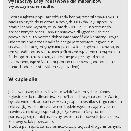
wyznaczyły Lasy Państwowe dla miłośników
wypoczynku w siodle.
Coraz większa popularność jazdy konnej zmobilizowała wielu
nadleśniczych do tworzenia nowych szlaków. Z „Raportu o
stanie lasów" wynika, że w latach 2010-2011 na terenach
zarządzanych przez Lasy Państwowe długość takich tras
podwoiła się. To bardzo dobra wiadomość dla koniarzy. Droga
udostępniona przez nadleśniczego jest bowiem, zgodnie z
ustawą o lasach, jedynym miejscem w lesie, gdzie można się w
ten sposób poruszać. Nawet jeśli przed wjazdem na nią nie ma
żadnego znaku zakazu, ani też nie jest przegrodzona
szlabanem, wjeżdżać na nią konno nie można (podobnie jak
samochodem, motocyklem czy quadem).
W kupie siła
Jeżeli w naszej okolicy brakuje szlaków konnych, możemy
zgłosić się do nadleśnictwa z prośbą o ich wyznaczenie. Warto,
by taki wniosek poparła większa grupa miłośników tego rodzaju
rekreacji. Jeśli zainteresowanie będzie wystarczające, a stan
nawierzchni drogi i sposób jej użytkowania (czy np. nie
poruszają się na niej maszyny leśne) na to pozwoli, jest szansa,
że nowy szlak powstanie.
Trzeba pamiętać, że nadleśnictwa za przejazd drogami leśnymi,